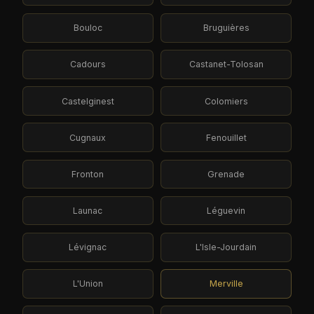
Bouloc
Bruguières
Cadours
Castanet-Tolosan
Castelginest
Colomiers
Cugnaux
Fenouillet
Fronton
Grenade
Launac
Léguevin
Lévignac
L'Isle-Jourdain
L'Union
Merville