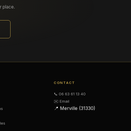
r place.
CONTACT
📞 06 63 61 13 40
✉️ Email
📍 Merville (31330)
ns
les