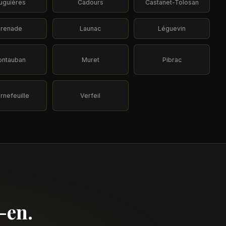
uguières
Cadours
Castanet-Tolosan
renade
Launac
Léguevin
ntauban
Muret
Pibrac
rnefeuille
Verfeil
-en.