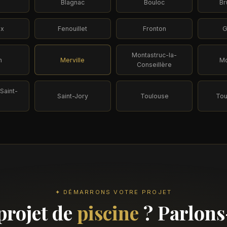
a
Blagnac
Bouloc
Br
ux
Fenouillet
Fronton
G
Montastruc-la-
n
Merville
Mo
Conseillère
Saint-
Saint-Jory
Toulouse
Tou
✦ DÉMARRONS VOTRE PROJET
projet de
piscine
? Parlons