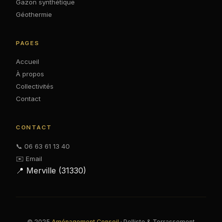
Gazon synthétique
Géothermie
PAGES
Accueil
À propos
Collectivités
Contact
CONTACT
📞 06 63 61 13 40
✉️ Email
📍 Merville (31330)
© 2025
Aménagement Conseil
· Pelliste & Terrassement