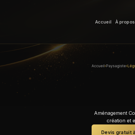
Accueil
À propos
Accueil
›
Paysagiste
›
Lég
Aménagement Cons
création et 
Devis gratuit 