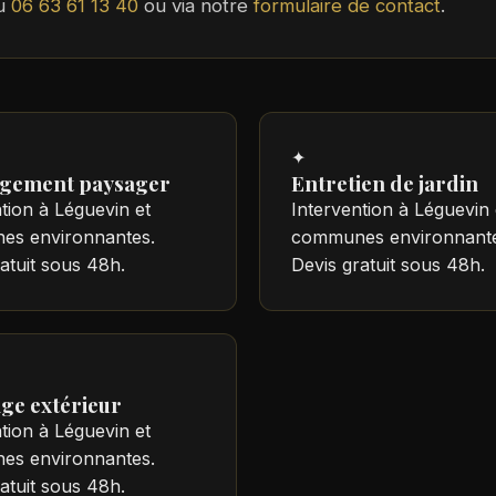
au
06 63 61 13 40
ou via notre
formulaire de contact
.
✦
gement paysager
Entretien de jardin
tion à Léguevin et
Intervention à Léguevin 
s environnantes.
communes environnante
atuit sous 48h.
Devis gratuit sous 48h.
age extérieur
tion à Léguevin et
s environnantes.
atuit sous 48h.