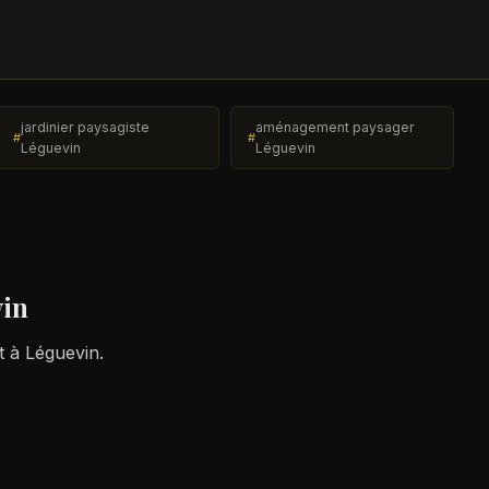
jardinier paysagiste
aménagement paysager
Léguevin
Léguevin
vin
t à Léguevin.