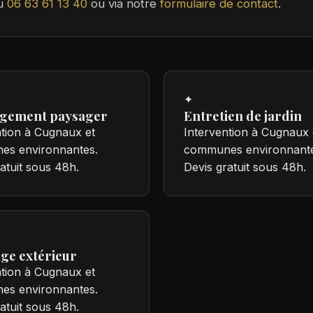
au
06 63 61 13 40
ou via notre
formulaire de contact
.
✦
gement paysager
Entretien de jardin
ntion à Cugnaux et
Intervention à Cugnaux 
s environnantes.
communes environnante
atuit sous 48h.
Devis gratuit sous 48h.
age extérieur
ntion à Cugnaux et
s environnantes.
atuit sous 48h.