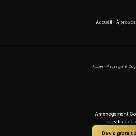
Accueil
À propos
Accueil
›
Paysagiste
›
Cug
Aménagement Cons
création et 
Devis gratuit