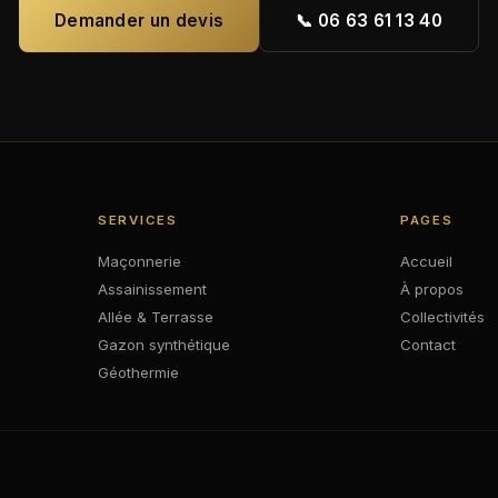
Demander un devis
📞 06 63 61 13 40
SERVICES
PAGES
Maçonnerie
Accueil
Assainissement
À propos
Allée & Terrasse
Collectivités
Gazon synthétique
Contact
Géothermie