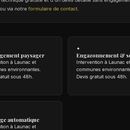
te technique gratuite et d'un devis détaillé sans engagem
ou via notre
formulaire de contact
.
✦
gement paysager
Engazonnement & s
tion à Launac et
Intervention à Launac e
s environnantes.
communes environnante
atuit sous 48h.
Devis gratuit sous 48h.
ge automatique
tion à Launac et