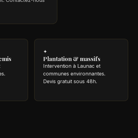
ent. Contactez-nous
✦
emis
Plantation & massifs
t
Intervention à Launac et
s.
communes environnantes.
Devis gratuit sous 48h.