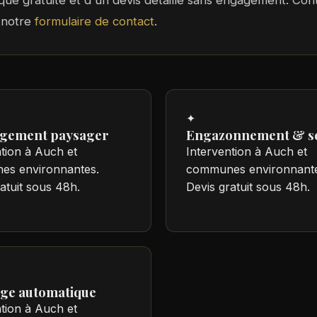
ique gratuite et d'un devis détaillé sans engagement. Co
 notre
formulaire de contact
.
✦
gement paysager
Engazonnement & s
ntion à Auch et
Intervention à Auch et
s environnantes.
communes environnante
atuit sous 48h.
Devis gratuit sous 48h.
ge automatique
ntion à Auch et