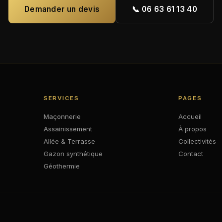
Demander un devis
📞 06 63 61 13 40
SERVICES
PAGES
Maçonnerie
Accueil
Assainissement
À propos
Allée & Terrasse
Collectivités
Gazon synthétique
Contact
Géothermie