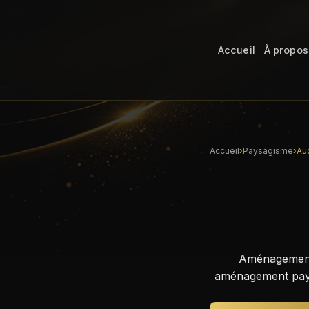
Accueil
À propos
Accueil
›
Paysagisme
›
Au
Aménagement 
aménagement paysa