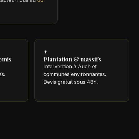
ntactez-nous au
06
✦
emis
Plantation & massifs
Intervention à Auch et
s.
communes environnantes.
Devis gratuit sous 48h.