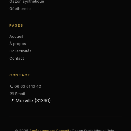
Gazon synthétique
Géothermie
PAGES
Accueil
À propos
Collectivités
Contact
CONTACT
📞 06 63 61 13 40
✉️ Email
📍 Merville (31330)
© 2025
Aménagement Conseil
· Gazon Synthétique L'Isle-