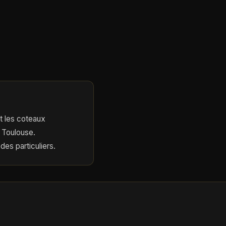
et les coteaux
 Toulouse.
es particuliers.