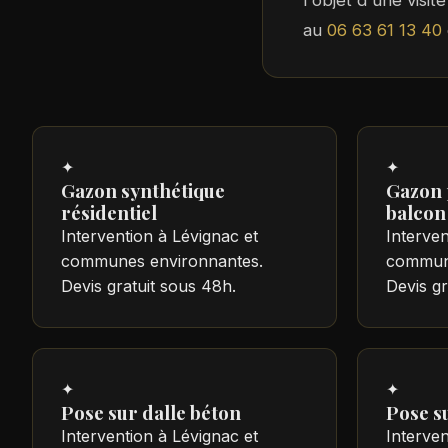
l'objet d'une visi
au
06 63 61 13 40
✦
✦
Gazon synthétique
Gazon 
résidentiel
balcon
Intervention à Lévignac et
Interven
communes environnantes.
commune
Devis gratuit sous 48h.
Devis gr
✦
✦
Pose sur dalle béton
Pose su
Intervention à Lévignac et
Interven