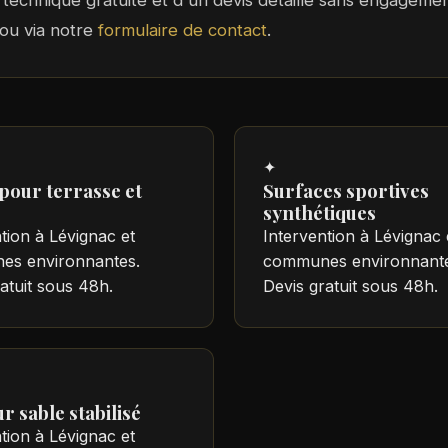
te technique gratuite et d'un devis détaillé sans engagem
ou via notre
formulaire de contact
.
✦
pour terrasse et
Surfaces sportives
synthétiques
tion à Lévignac et
Intervention à Lévignac 
s environnantes.
communes environnante
atuit sous 48h.
Devis gratuit sous 48h.
r sable stabilisé
tion à Lévignac et