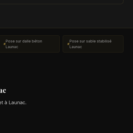
Pose sur dalle béton
Pose sur sable stabilisé
Launac
Launac
ac
et à Launac.