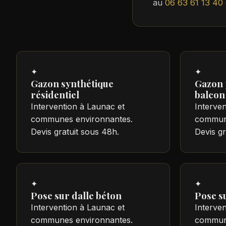
au
06 63 61 13 40
✦
✦
Gazon synthétique
Gazon 
résidentiel
balcon
Intervention à Launac et
Interven
communes environnantes.
commune
Devis gratuit sous 48h.
Devis gr
✦
✦
Pose sur dalle béton
Pose su
Intervention à Launac et
Interven
communes environnantes.
commune