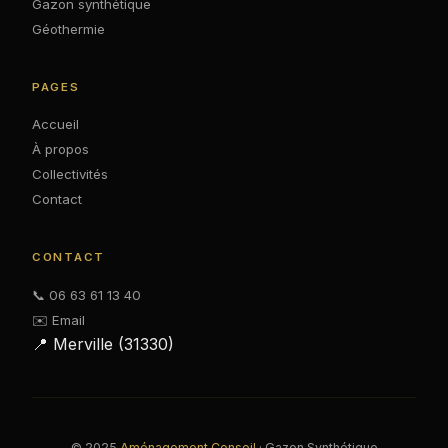
Gazon synthétique
Géothermie
PAGES
Accueil
À propos
Collectivités
Contact
CONTACT
📞 06 63 61 13 40
✉️ Email
📍 Merville (31330)
© 2025
Aménagement Conseil
· Gazon Synthétique