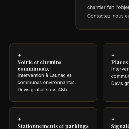
chantier fait l'obj
Contactez-nous 
✦
✦
Voirie et chemins
Places 
communaux
Interven
Intervention à Launac et
commune
communes environnantes.
Devis gr
Devis gratuit sous 48h.
✦
✦
Stationnements et parkings
Signalé