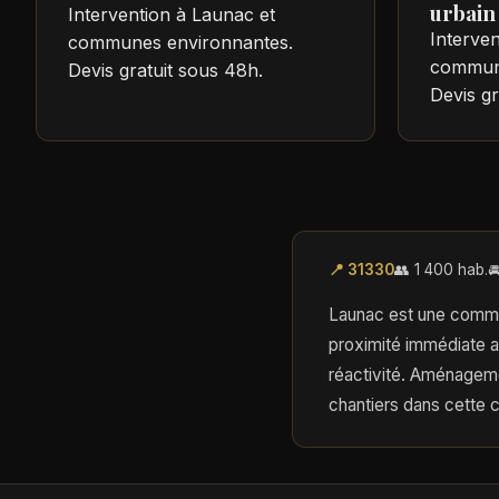
urbain
Intervention à Launac et
Interven
communes environnantes.
commune
Devis gratuit sous 48h.
Devis gr
📍 31330
👥 1 400 hab.

Launac est une commune
proximité immédiate a
réactivité. Aménageme
chantiers dans cette