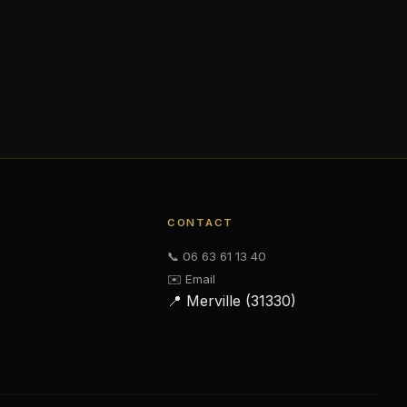
CONTACT
📞 06 63 61 13 40
✉️ Email
📍 Merville (31330)