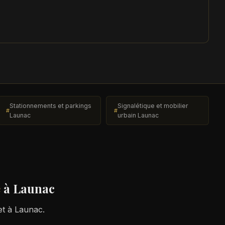
Stationnements et parkings
Signalétique et mobilier
Launac
urbain Launac
e
à Launac
et à Launac.