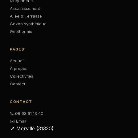
Maçonnerie
Assainissement
Allée & Terrasse
Gazon synthétique
Géothermie
PAGES
Accueil
À propos
Collectivités
Contact
CONTACT
📞 06 63 61 13 40
✉️ Email
📍 Merville (31330)