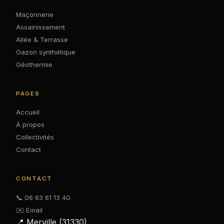
Maçonnerie
Assainissement
Allée & Terrasse
Gazon synthétique
Géothermie
PAGES
Accueil
À propos
Collectivités
Contact
CONTACT
📞 06 63 61 13 40
✉️ Email
📍 Merville (31330)