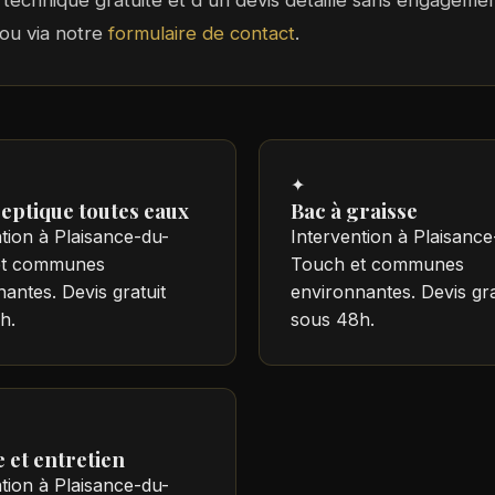
te technique gratuite et d'un devis détaillé sans engagem
ou via notre
formulaire de contact
.
✦
septique toutes eaux
Bac à graisse
tion à Plaisance-du-
Intervention à Plaisance
et communes
Touch et communes
antes. Devis gratuit
environnantes. Devis gra
h.
sous 48h.
 et entretien
tion à Plaisance-du-