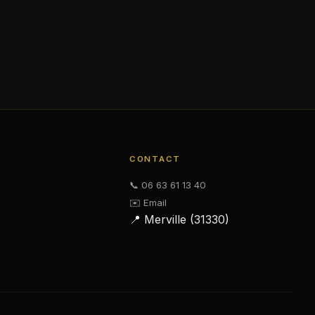
CONTACT
📞 06 63 61 13 40
✉️ Email
📍 Merville (31330)