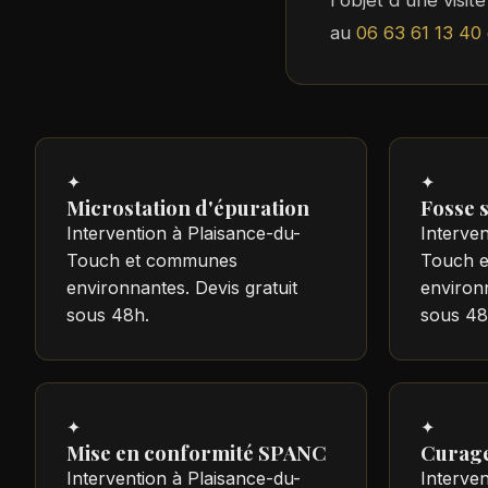
l'objet d'une visi
au
06 63 61 13 40
✦
✦
Microstation d'épuration
Fosse 
Intervention à Plaisance-du-
Interven
Touch et communes
Touch 
environnantes. Devis gratuit
environn
sous 48h.
sous 48
✦
✦
Mise en conformité SPANC
Curage
Intervention à Plaisance-du-
Interven