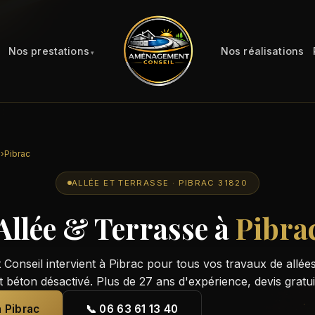
Nos prestations
Nos réalisations
e
›
Pibrac
ALLÉE ET TERRASSE · PIBRAC 31820
Allée & Terrasse à
Pibra
onseil intervient à Pibrac pour tous vos travaux de allées
t béton désactivé. Plus de 27 ans d'expérience, devis gratu
à Pibrac
📞 06 63 61 13 40