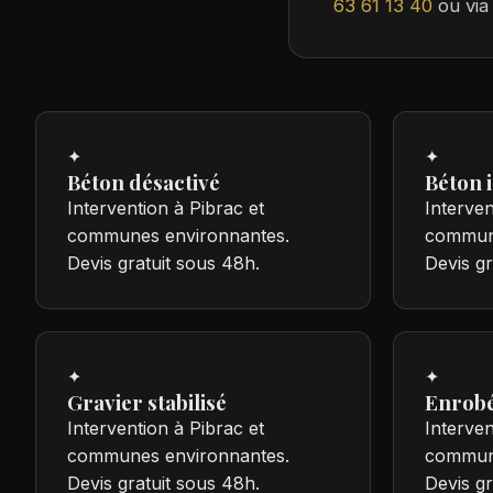
63 61 13 40
ou via
✦
✦
Béton désactivé
Béton 
Intervention à Pibrac et
Interven
communes environnantes.
commune
Devis gratuit sous 48h.
Devis gr
✦
✦
Gravier stabilisé
Enrobé
Intervention à Pibrac et
Interven
communes environnantes.
commune
Devis gratuit sous 48h.
Devis gr