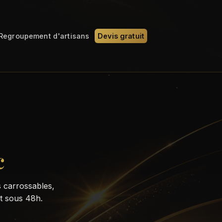
Regroupement d'artisans
Devis gratuit
c
 carrossables,
it sous 48h.